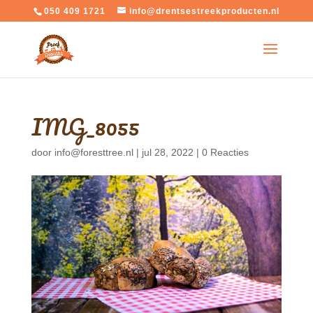
050 409 1721
info@drentsestreekproducten.nl
IMG_8055
door
info@foresttree.nl
|
jul 28, 2022
|
0 Reacties