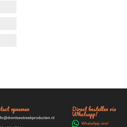
tact opnemen
Direct bestellen via
Whatsapp!
fo@drentsestreekproducten.nl
WhatsApp ons!