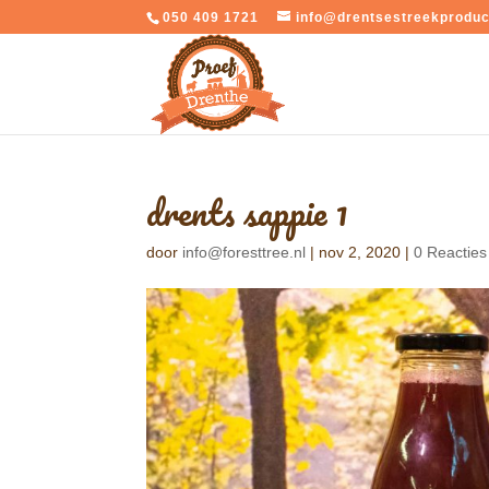
050 409 1721
info@drentsestreekproduc
drents sappie 1
door
info@foresttree.nl
|
nov 2, 2020
|
0 Reacties