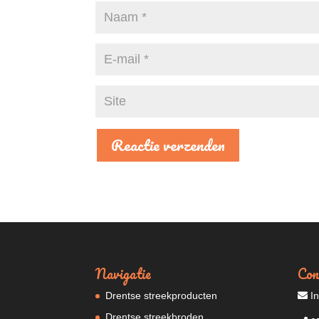
Navigatie
Con
Drentse streekproducten
In
Drentse streekbroden