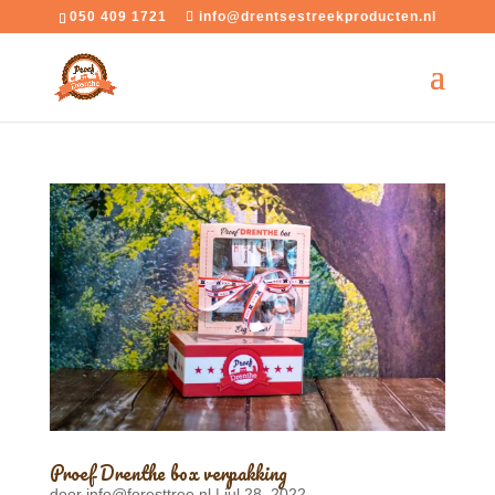
050 409 1721
info@drentsestreekproducten.nl
Proef Drenthe box verpakking
door
info@foresttree.nl
|
jul 28, 2022