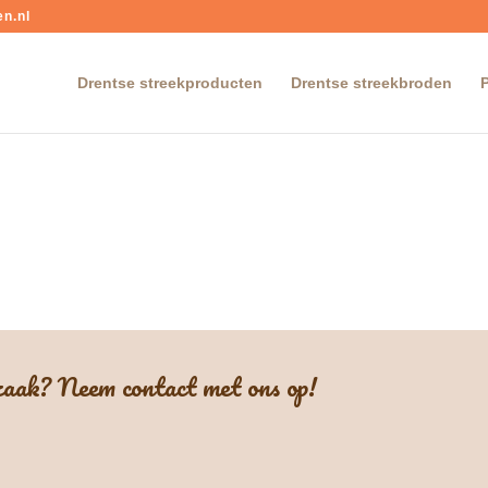
n.nl
Drentse streekproducten
Drentse streekbroden
 zaak? Neem contact met ons op!