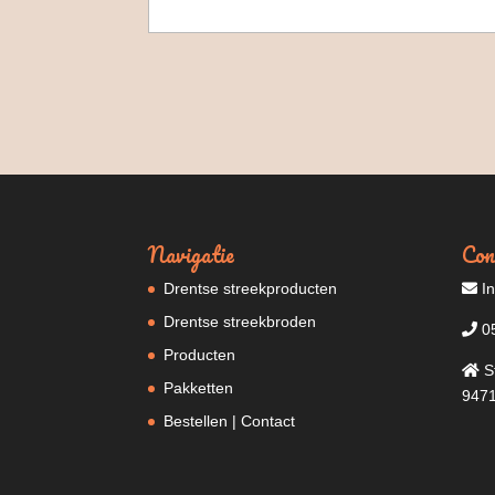
Navigatie
Con
Drentse streekproducten
In
Drentse streekbroden
05
Producten
S
Pakketten
9471
Bestellen | Contact