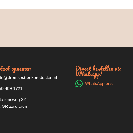
tact opnemen
Direct bestellen via
Whatsapp!
fo@drentsestreekproducten.nl
WhatsApp ons!
0 409 1721
tationsweg 22
 GR Zuidlaren