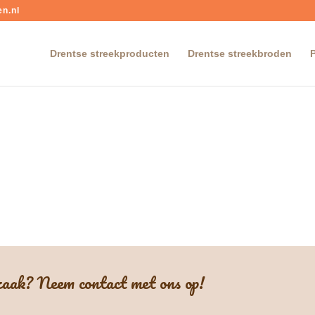
n.nl
Drentse streekproducten
Drentse streekbroden
 zaak? Neem contact met ons op!